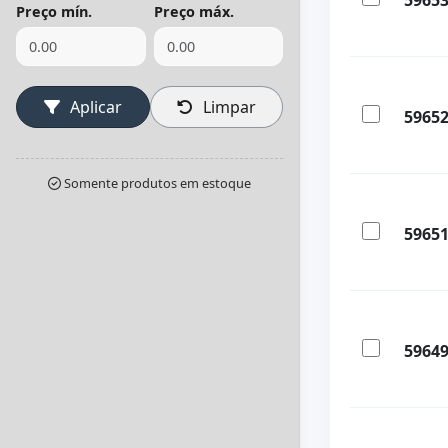
5965
Preço mín.
Preço máx.
Aplicar
Limpar
5965
Somente produtos em estoque
5965
5964