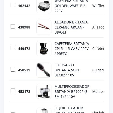
WAFFLERA BRITANIA
162142
GOLDEN WAFFLE 2
Wafflera
220V
ALISADOR BRITANIA
438988
CERAMIC ARGAN -
Alisadores
BIVOLT
CAFETEIRA BRITANIA
449472
CP15 - 15-CAF / 220V
Cafeteiras
/ PRETO
ESCOVA 2X1
450539
BRITANIA SOFT
Cuidados pe
BEC02 110V
MULTIPROCESSADOR
453172
BRITANIA BP900P (3
Multiproces
EM 1) / 110V
LIQUIDIFICADOR
BRITANIA BLQ970
Liquidificado