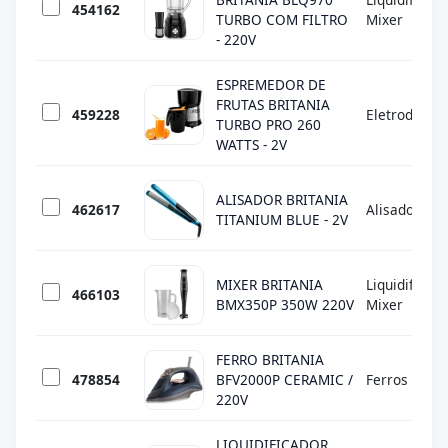
454162
TURBO COM FILTRO
Mixer
- 220V
ESPREMEDOR DE
FRUTAS BRITANIA
459228
Eletrodomés
TURBO PRO 260
WATTS - 2V
ALISADOR BRITANIA
462617
Alisadores
TITANIUM BLUE - 2V
MIXER BRITANIA
Liquidificado
466103
BMX350P 350W 220V
Mixer
FERRO BRITANIA
478854
BFV2000P CERAMIC /
Ferros
220V
LIQUIDIFICADOR