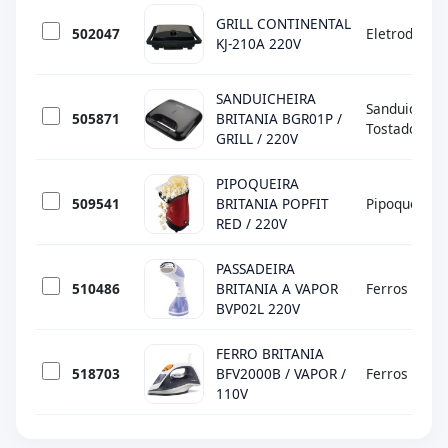
GRILL CONTINENTAL
502047
Eletrodomés
KJ-210A 220V
SANDUICHEIRA
Sanduicheira
505871
BRITANIA BGR01P /
Tostadores
GRILL / 220V
PIPOQUEIRA
509541
BRITANIA POPFIT
Pipoqueira
RED / 220V
PASSADEIRA
510486
BRITANIA A VAPOR
Ferros
BVP02L 220V
FERRO BRITANIA
518703
BFV2000B / VAPOR /
Ferros
110V