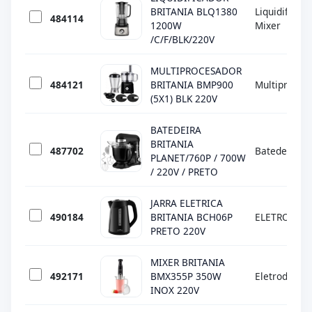
BRITANIA BLQ1380
Liquidificado
484114
1200W
Mixer
/C/F/BLK/220V
MULTIPROCESADOR
484121
BRITANIA BMP900
Multiproces
(5X1) BLK 220V
BATEDEIRA
BRITANIA
487702
Batedeiras
PLANET/760P / 700W
/ 220V / PRETO
JARRA ELETRICA
490184
BRITANIA BCH06P
ELETRODOM
PRETO 220V
MIXER BRITANIA
492171
BMX355P 350W
Eletrodomés
INOX 220V