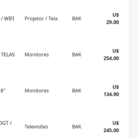
U$
/ WIFI
Projetor / Tela
BAK
29.00
U$
 TELAS
Monitores
BAK
254.00
U$
.6"
Monitores
BAK
134.90
DGT /
U$
Televisões
BAK
245.00