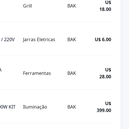
U$
Grill
BAK
18.00
 / 220V
Jarras Eletricas
BAK
U$ 6.00
A
U$
Ferramentas
BAK
28.00
U$
00W KIT
Iluminação
BAK
399.00