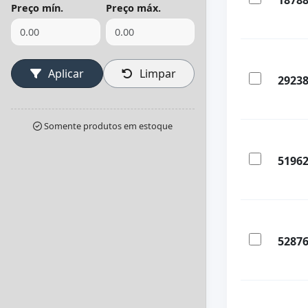
1878
Preço mín.
Preço máx.
Aplicar
Limpar
2923
Somente produtos em estoque
5196
5287