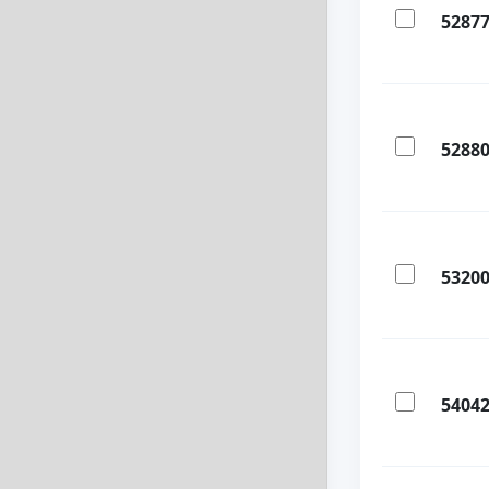
5287
5288
5320
5404