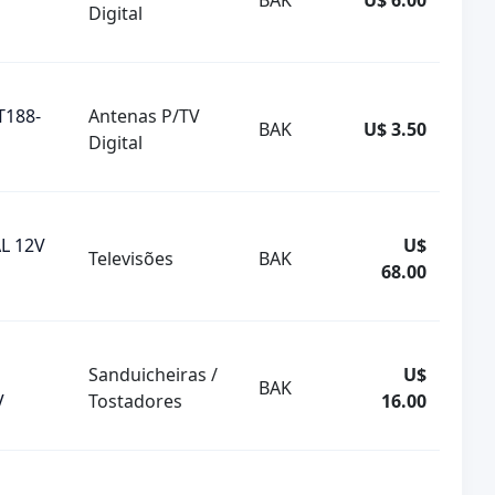
BAK
U$ 6.00
Digital
T188-
Antenas P/TV
BAK
U$ 3.50
Digital
L 12V
U$
Televisões
BAK
68.00
Sanduicheiras /
U$
BAK
V
Tostadores
16.00