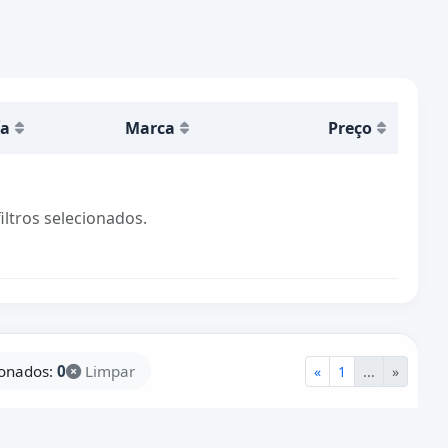
ía
Marca
Preço
tros selecionados.
ionados:
0
Limpar
«
1
...
»