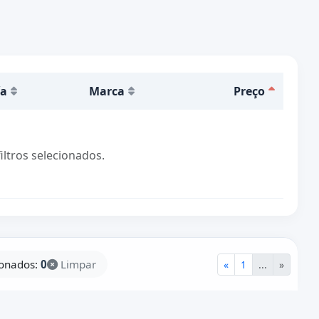
ía
Marca
Preço
tros selecionados.
ionados:
0
Limpar
«
1
...
»