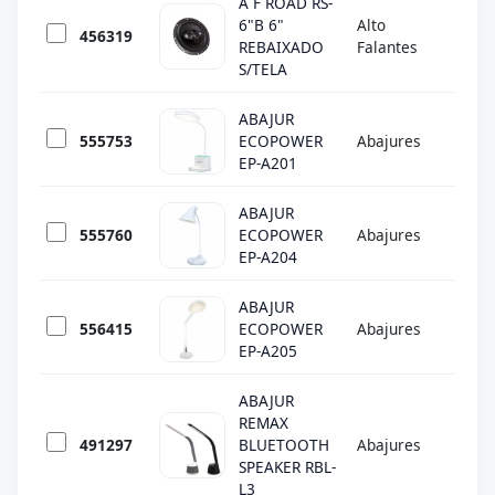
A F ROAD RS-
6"B 6"
Alto
456319
ROA
REBAIXADO
Falantes
S/TELA
ABAJUR
555753
ECOPOWER
Abajures
ECO
EP-A201
ABAJUR
555760
ECOPOWER
Abajures
ECO
EP-A204
ABAJUR
556415
ECOPOWER
Abajures
ECO
EP-A205
ABAJUR
REMAX
491297
BLUETOOTH
Abajures
REM
SPEAKER RBL-
L3