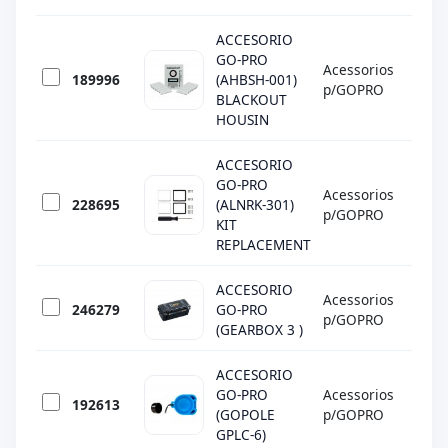
ACCESORIO
GO-PRO
Acessorios
189996
(AHBSH-001)
GO 
p/GOPRO
BLACKOUT
HOUSIN
ACCESORIO
GO-PRO
Acessorios
228695
(ALNRK-301)
GO 
p/GOPRO
KIT
REPLACEMENT
ACCESORIO
Acessorios
246279
GO-PRO
GO 
p/GOPRO
(GEARBOX 3 )
ACCESORIO
GO-PRO
Acessorios
192613
GO 
(GOPOLE
p/GOPRO
GPLC-6)