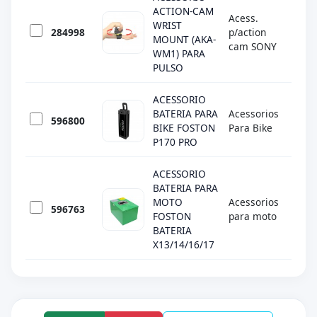
ACTION-CAM
Acess.
WRIST
284998
p/action
SON
MOUNT (AKA-
cam SONY
WM1) PARA
PULSO
ACESSORIO
BATERIA PARA
Acessorios
596800
FOS
BIKE FOSTON
Para Bike
P170 PRO
ACESSORIO
BATERIA PARA
MOTO
Acessorios
596763
FOS
FOSTON
para moto
BATERIA
X13/14/16/17