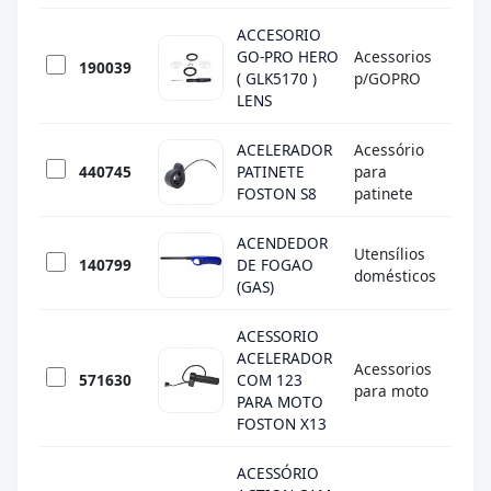
ACCESORIO
GO-PRO HERO
Acessorios
190039
GO 
( GLK5170 )
p/GOPRO
LENS
ACELERADOR
Acessório
440745
PATINETE
para
FOS
FOSTON S8
patinete
ACENDEDOR
Utensílios
140799
DE FOGAO
DIVE
domésticos
(GAS)
ACESSORIO
ACELERADOR
Acessorios
571630
COM 123
FOS
para moto
PARA MOTO
FOSTON X13
ACESSÓRIO