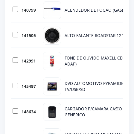
140799
ACENDEDOR DE FOGAO (GAS)
141505
ALTO FALANTE ROADSTAR 12" RS-1
FONE DE OUVIDO MAXELL CEC-2 (2
142991
ADAP)
DVD AUTOMOTIVO PYRAMIDE PD795
145497
TV/USB/SD
CARGADOR P/CAMARA CASIO BK-629
148634
GENERICO