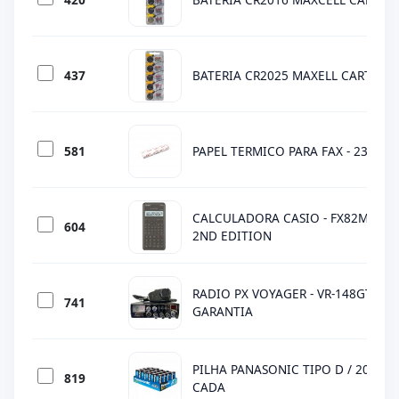
437
BATERIA CR2025 MAXELL CARTELA 
581
PAPEL TERMICO PARA FAX - 236 X 3
CALCULADORA CASIO - FX82MS - CI
604
2ND EDITION
RADIO PX VOYAGER - VR-148GTL (NC
741
GARANTIA
PILHA PANASONIC TIPO D / 20 PCS 
819
CADA