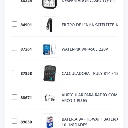
83225
DESPERTADOR CASIO TQ-141
84901
FILTRO DE LINHA SATELITTE A-R03 
87261
WATERPIK WP-450E 220V
87858
CALCULADORA TRULY 814 - 12 DIG
AURICULAR PARA RADIO COMUNIC
88671
ARCO 1 PLUG
BATERIA 9V - HI-WATT BATERIA - C
89050
10 UNIDADES