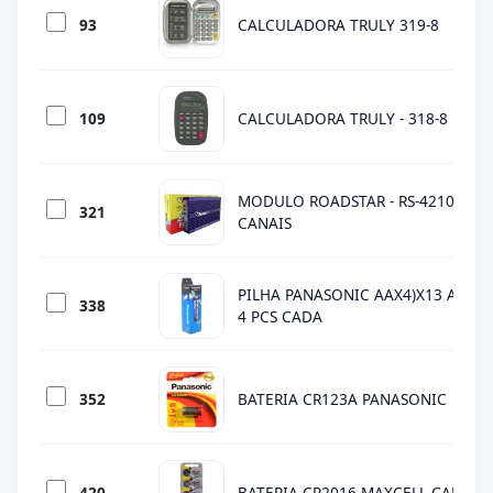
93
CALCULADORA TRULY 319-8
109
CALCULADORA TRULY - 318-8
MODULO ROADSTAR - RS-4210 - 840
321
CANAIS
PILHA PANASONIC AAX4)X13 AA - 52
338
4 PCS CADA
352
BATERIA CR123A PANASONIC
420
BATERIA CR2016 MAXCELL CART C/