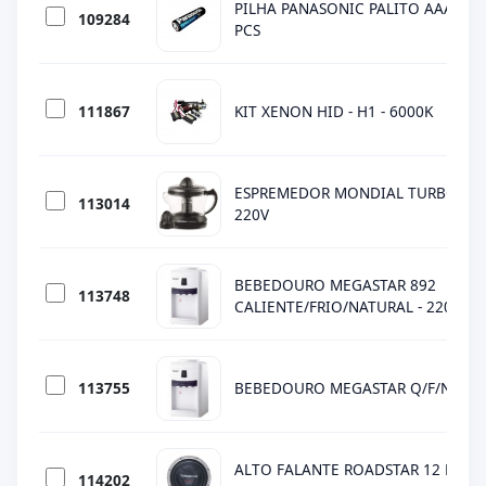
PILHA PANASONIC PALITO AAA 20 P
109284
PCS
111867
KIT XENON HID - H1 - 6000K
ESPREMEDOR MONDIAL TURBO E-02
113014
220V
BEBEDOURO MEGASTAR 892
113748
CALIENTE/FRIO/NATURAL - 220V
113755
BEBEDOURO MEGASTAR Q/F/NAT 89
ALTO FALANTE ROADSTAR 12 POL R
114202