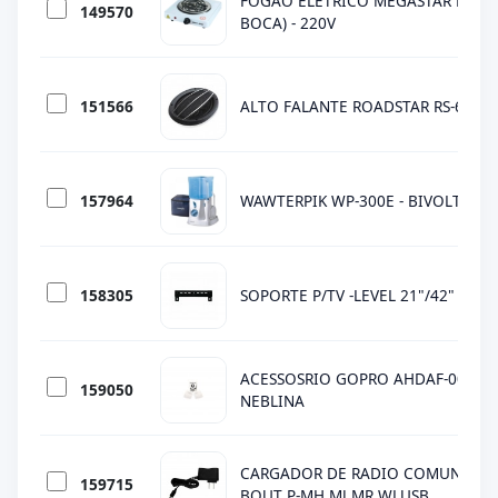
FOGAO ELETRICO MEGASTAR HE-96
149570
BOCA) - 220V
151566
ALTO FALANTE ROADSTAR RS-6994
157964
WAWTERPIK WP-300E - BIVOLT
158305
SOPORTE P/TV -LEVEL 21"/42" LV-21
ACESSOSRIO GOPRO AHDAF-001 - A
159050
NEBLINA
CARGADOR DE RADIO COMUNICAD
159715
BOUT P-MH,MJ,MR WLUSB