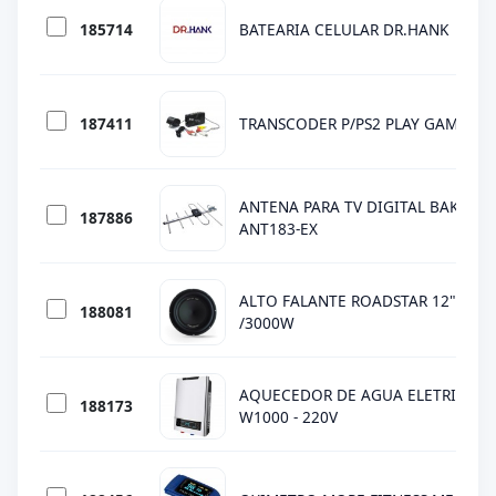
185714
BATEARIA CELULAR DR.HANK
187411
TRANSCODER P/PS2 PLAY GAME
ANTENA PARA TV DIGITAL BAK VHF/
187886
ANT183-EX
ALTO FALANTE ROADSTAR 12" RS-
188081
/3000W
AQUECEDOR DE AGUA ELETRICO FO
188173
W1000 - 220V