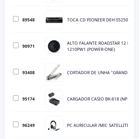
89548
TOCA CD PIONEER DEH-S5250BT 
ALTO FALANTE ROADSTAR 12 POL R
90971
1210PW1 (POWER-ONE)
93408
CORTADOR DE UNHA "GRANDE" ( 04
95174
CARGADOR CASIO BK-618 (NP-20) 
96249
PC AURICULAR /MIC SATELLITE AE-