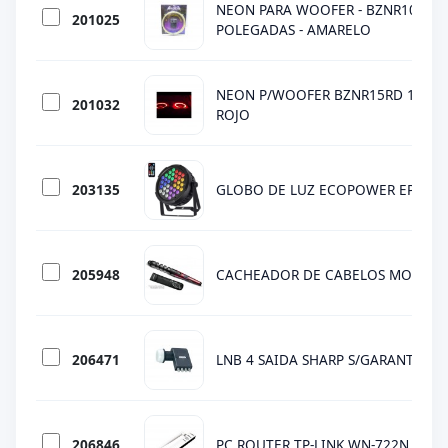
NEON PARA WOOFER - BZNR10YL - 
201025
POLEGADAS - AMARELO
NEON P/WOOFER BZNR15RD 15PU
201032
ROJO
203135
GLOBO DE LUZ ECOPOWER EP1015
205948
CACHEADOR DE CABELOS MONDIAL
206471
LNB 4 SAIDA SHARP S/GARANT
206846
PC ROUTER TP-LINK WN-722N WIRE