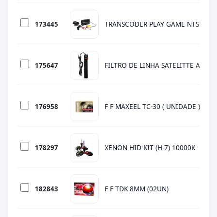
173445
TRANSCODER PLAY GAME NTSC-PAL
175647
FILTRO DE LINHA SATELITTE A-R05 
176958
F F MAXEEL TC-30 ( UNIDADE )
178297
XENON HID KIT (H-7) 10000K
182843
F F TDK 8MM (02UN)