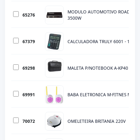
MODULO AUTOMOTIVO ROADSTAR 
65276
3500W
67379
CALCULADORA TRULY 6001 - 12 DI
69298
MALETA P/NOTEBOOK A-KP40 15.4"
69991
BABA ELETRONICA M-FITNES MF-86
70072
OMELETEIRA BRITANIA 220V