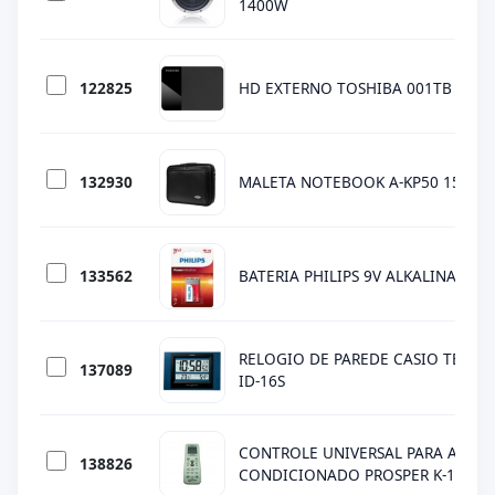
1400W
122825
HD EXTERNO TOSHIBA 001TB BLK 2
132930
MALETA NOTEBOOK A-KP50 15.4" S
133562
BATERIA PHILIPS 9V ALKALINA
RELOGIO DE PAREDE CASIO TEMP
137089
ID-16S
CONTROLE UNIVERSAL PARA AR
138826
CONDICIONADO PROSPER K-1028