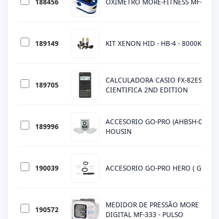
188456
OXIMETRO MORE-FITNESS MF-417 
189149
KIT XENON HID - HB-4 - 8000K - 90
CALCULADORA CASIO FX-82ES PLU
189705
CIENTIFICA 2ND EDITION
ACCESORIO GO-PRO (AHBSH-001) 
189996
HOUSIN
190039
ACCESORIO GO-PRO HERO ( GLK517
MEDIDOR DE PRESSÃO MORE FITNE
190572
DIGITAL MF-333 - PULSO