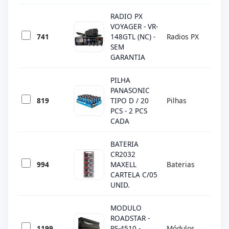
RADIO PX
VOYAGER - VR-
741
148GTL (NC) -
Radios PX
VO
SEM
GARANTIA
PILHA
PANASONIC
819
TIPO D / 20
Pilhas
PA
PCS - 2 PCS
CADA
BATERIA
CR2032
994
MAXELL
Baterias
MA
CARTELA C/05
UNID.
MODULO
ROADSTAR -
1199
RS-4510 -
Módulos
RO