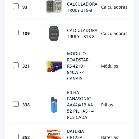
CALCULADORA
93
Calculadoras
TR
TRULY 319-8
CALCULADORA
109
Calculadoras
TR
TRULY - 318-8
MODULO
ROADSTAR -
321
RS-4210 -
Módulos
RO
840W - 4
CANAIS
PILHA
PANASONIC
338
AAX4)X13 AA -
Pilhas
PA
52 PILHAS - 4
PCS CADA
BATERIA
352
CR123A
Baterias
PA