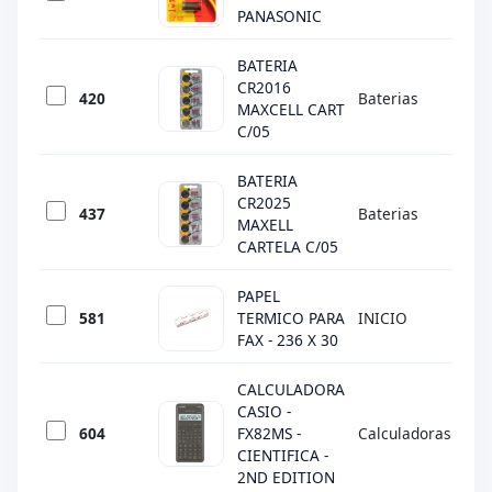
PANASONIC
BATERIA
CR2016
420
Baterias
MA
MAXCELL CART
C/05
BATERIA
CR2025
437
Baterias
MA
MAXELL
CARTELA C/05
PAPEL
581
TERMICO PARA
INICIO
DI
FAX - 236 X 30
CALCULADORA
CASIO -
604
FX82MS -
Calculadoras
CA
CIENTIFICA -
2ND EDITION