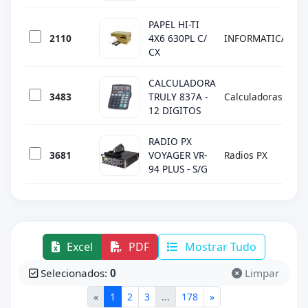
PAPEL HI-TI
2110
4X6 630PL C/
INFORMATICA
DI
CX
CALCULADORA
3483
TRULY 837A -
Calculadoras
TR
12 DIGITOS
RADIO PX
3681
VOYAGER VR-
Radios PX
VO
94 PLUS - S/G
Excel
PDF
Mostrar Tudo
Selecionados:
0
Limpar
«
1
2
3
...
178
»