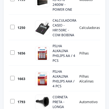
2400W -
POWER ONE
CALCULADORA
CASIO -
1250
Calculadoras
CA
HR150RC -
COM BOBINA
PILHA
ALKALINA
1656
Pilhas
PH
PHILIPS AA / 4
PCS
PILHA
ALKALINA
Pilhas
1663
PH
PHILIPS AAA /
Alcalinas
4 PCS
CORNETA
1793
PRETA -
Automotivo
DI
LONGA