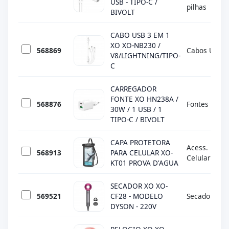
USB - TIPO-C /
pilhas
BIVOLT
CABO USB 3 EM 1
XO XO-NB230 /
568869
Cabos USB
V8/LIGHTNING/TIPO-
C
CARREGADOR
FONTE XO HN238A /
568876
Fontes
30W / 1 USB / 1
TIPO-C / BIVOLT
CAPA PROTETORA
Acess. p/
568913
PARA CELULAR XO-
Celular
KT01 PROVA D'AGUA
SECADOR XO XO-
569521
CF28 - MODELO
Secadores
DYSON - 220V