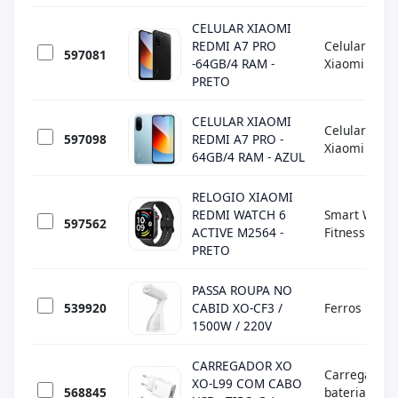
CELULAR XIAOMI
REDMI A7 PRO
Celulares
597081
-64GB/4 RAM -
Xiaomi
PRETO
CELULAR XIAOMI
Celulares
597098
REDMI A7 PRO -
Xiaomi
64GB/4 RAM - AZUL
RELOGIO XIAOMI
REDMI WATCH 6
Smart Watch
597562
ACTIVE M2564 -
Fitness
PRETO
PASSA ROUPA NO
539920
CABID XO-CF3 /
Ferros
1500W / 220V
CARREGADOR XO
Carregadore
XO-L99 COM CABO
568845
baterias e