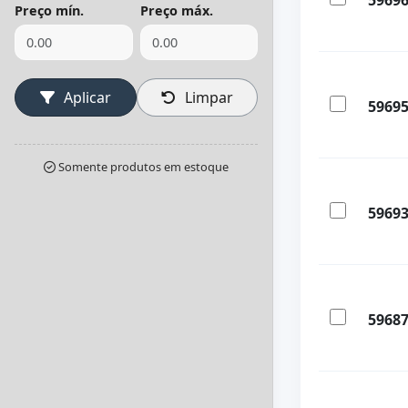
5969
Preço mín.
Preço máx.
Aplicar
Limpar
5969
Somente produtos em estoque
5969
5968