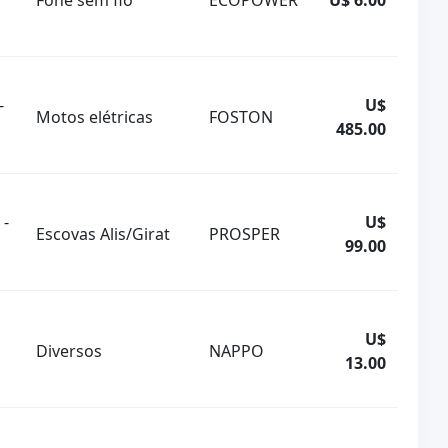
Fone sem fio
ECOPOWER
U$ 6.00
-
U$
Motos elétricas
FOSTON
485.00
 -
U$
Escovas Alis/Girat
PROSPER
99.00
U$
Diversos
NAPPO
13.00