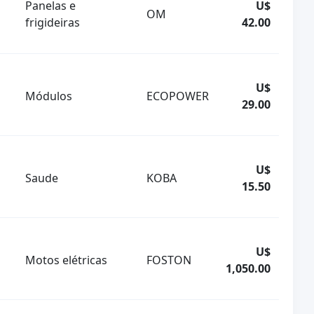
Panelas e
U$
OM
frigideiras
42.00
U$
Módulos
ECOPOWER
29.00
U$
Saude
KOBA
15.50
U$
Motos elétricas
FOSTON
1,050.00