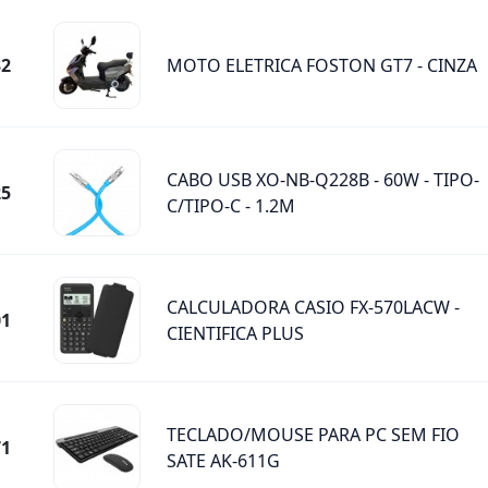
32
MOTO ELETRICA FOSTON GT7 - CINZA
CABO USB XO-NB-Q228B - 60W - TIPO-
25
C/TIPO-C - 1.2M
CALCULADORA CASIO FX-570LACW -
01
CIENTIFICA PLUS
TECLADO/MOUSE PARA PC SEM FIO
71
SATE AK-611G